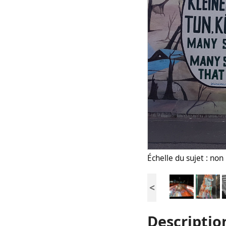
Échelle du sujet : no
<
Descriptio