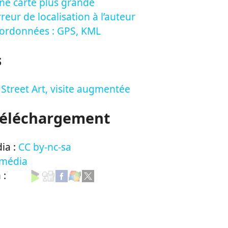
ne carte plus grande
reur de localisation à l’auteur
oordonnées : GPS, KML
s
Street Art, visite augmentée
Téléchargement
ia :
CC by-nc-sa
 média
n :