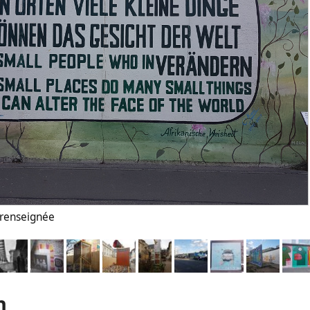
n renseignée
n