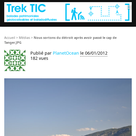
≡
Accueil
>
Médias
>
Nous sortons du détroit après avoir passé le cap de
Tanger.JPG
Publié par
PlanetOcean
le 06/01/2012
182 vues