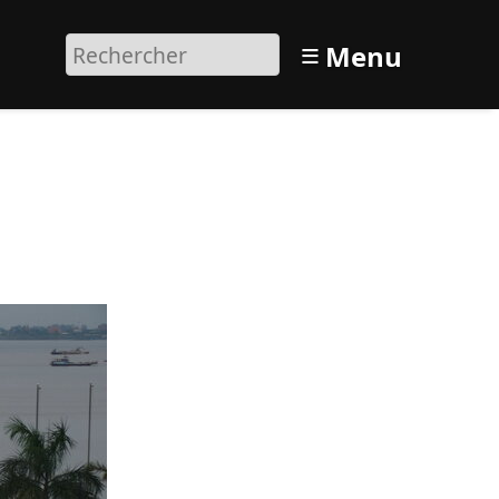
≡
Menu