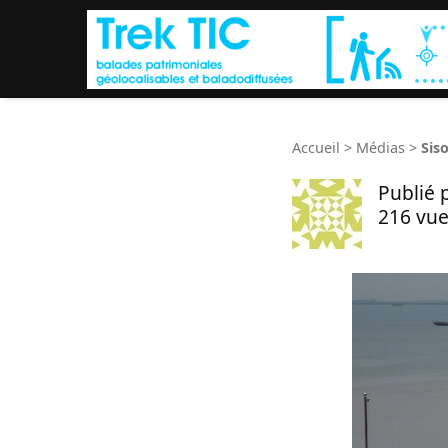
Accueil
>
Médias
>
Sis
Publié 
216 vue