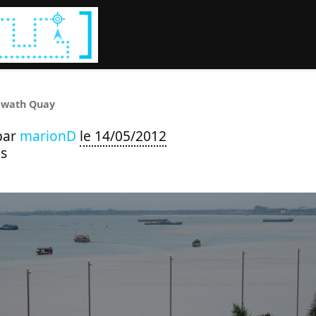
Rechercher :
owath Quay
par
marionD
le 14/05/2012
s