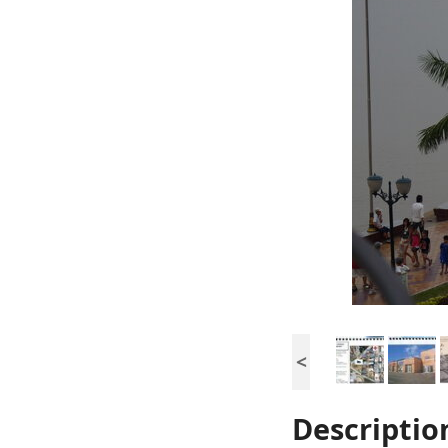
<
Descriptio