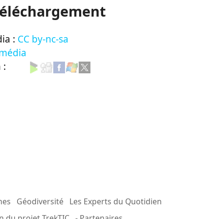
Téléchargement
ia :
CC by-nc-sa
 média
n :
mes
Géodiversité
Les Experts du Quotidien
n du projet TrekTIC
- Partenaires