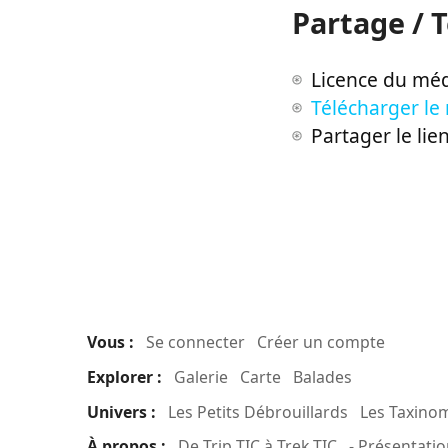
Partage / 
Licence du méd
Télécharger le
Partager le lie
Vous :
Se connecter
Créer un compte
Explorer :
Galerie
Carte
Balades
Univers :
Les Petits Débrouillards
Les Taxino
À propos :
De Trip TIC à Trek TIC
- Présentatio