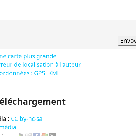
ne carte plus grande
reur de localisation à l’auteur
oordonnées : GPS, KML
Téléchargement
ia :
CC by-nc-sa
 média
n :