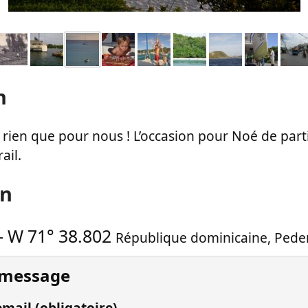
n
rien que pour nous ! L’occasion pour Noé de part
ail.
on
-
W 71° 38.802
République dominicaine
,
Pede
 message
mail (obligatoire)