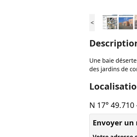
<
Descriptio
Une baie déserte 
des jardins de cor
Localisati
N 17° 49.710
Envoyer un
Votre adresse e