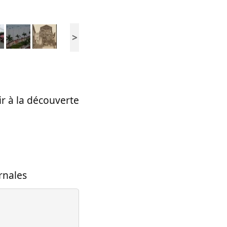
>
ir à la découverte
rnales