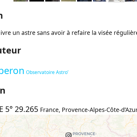
n
vre un astre sans avoir à refaire la visée réguliè
uteur
beron
Observatoire Astro’
on
E 5° 29.265
France
,
Provence-Alpes-Côte-d’Azur