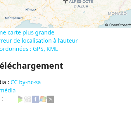
ne carte plus grande
reur de localisation à l’auteur
oordonnées : GPS, KML
Téléchargement
ia :
CC by-nc-sa
 média
n :