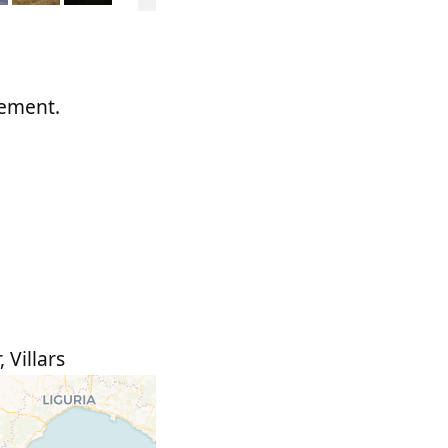
rement.
,
Villars