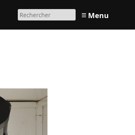
≡
Menu