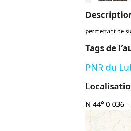
Descriptio
permettant de sui
Tags de l’a
PNR du Lu
Localisati
N 44° 0.036
-