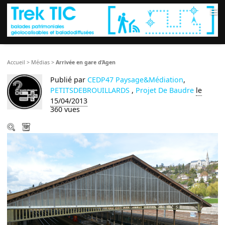
≡
Accueil
>
Médias
>
Arrivée en gare d’Agen
Publié par
CEDP47 Paysage&Médiation
,
PETITSDEBROUILLARDS
,
Projet De Baudre
le
15/04/2013
360 vues