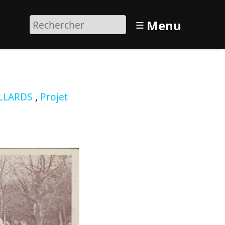
≡
Menu
LLARDS
,
Projet