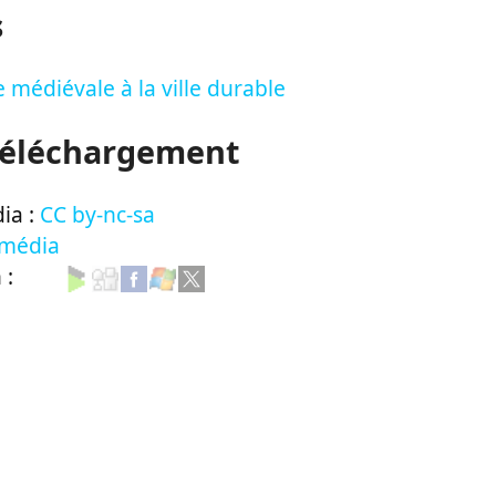
s
le médiévale à la ville durable
Téléchargement
ia :
CC by-nc-sa
 média
n :