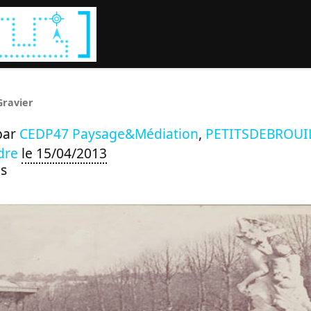
Rechercher :
Gravier
par
CEDP47 Paysage&Médiation
,
PETITSDEBROUI
dre
le 15/04/2013
s