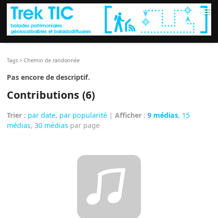
≡
Tags
>
Chemin de randonnée
Pas encore de descriptif.
Contributions (6)
Trier :
par date
,
par popularité
|
Afficher
:
9 médias
,
15
médias
,
30 médias
par page