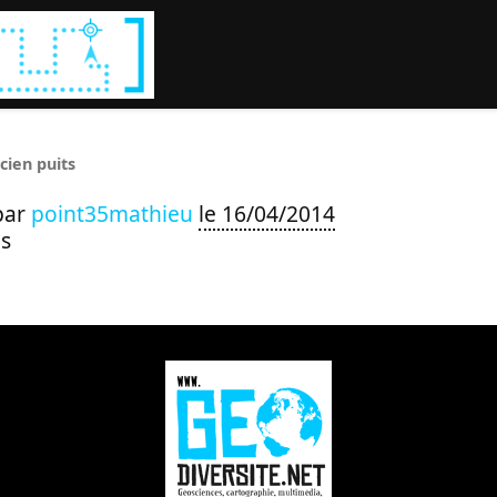
Rechercher :
ncien puits
par
point35mathieu
le 16/04/2014
s