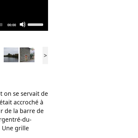
Use
Total
00:00
duration
Up/Down
Arrow
keys
>
to
increase
or
decrease
volume.
et on se servait de
 était accroché à
r de la barre de
’Argentré-du-
. Une grille