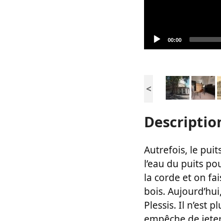
Current
00:00
time
<
Descriptio
Autrefois, le puit
l’eau du puits po
la corde et on fa
bois. Aujourd’hui,
Plessis. Il n’est p
empêche de jeter 