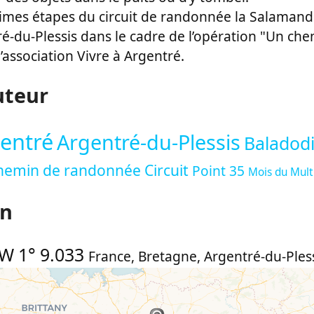
ltimes étapes du circuit de randonnée la Salamand
ré-du-Plessis dans le cadre de l’opération "Un ch
association Vivre à Argentré.
uteur
gentré
Argentré-du-Plessis
Baladodi
hemin de randonnée
Circuit
Point 35
Mois du Mul
on
W 1° 9.033
France
,
Bretagne
,
Argentré-du-Ples