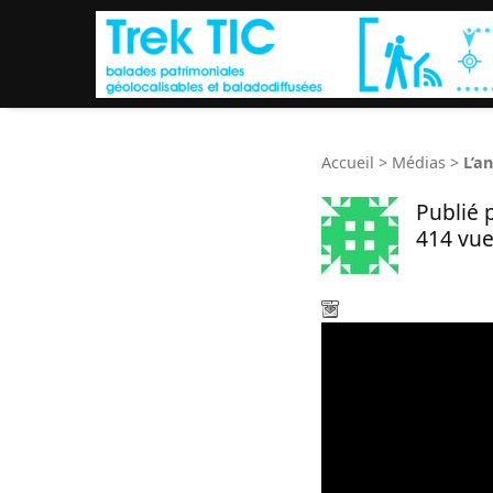
Accueil
>
Médias
>
L’a
Publié 
414 vue