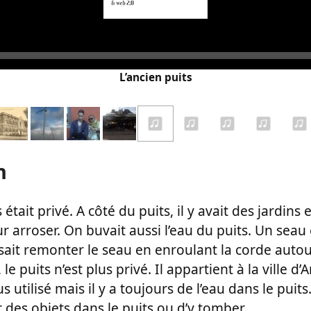
Audio
Player
L’ancien puits
n
s était privé. A côté du puits, il y avait des jardins 
ur arroser. On buvait aussi l’eau du puits. Un seau
isait remonter le seau en enroulant la corde autou
 le puits n’est plus privé. Il appartient à la ville d
lus utilisé mais il y a toujours de l’eau dans le puits
des objets dans le puits ou d’y tomber.