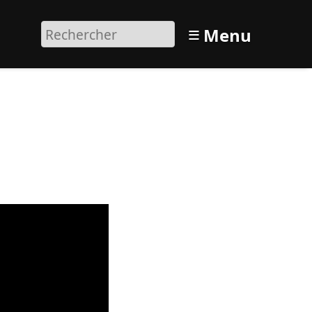
≡
Menu