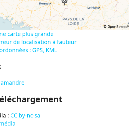
ne carte plus grande
reur de localisation à l’auteur
oordonnées : GPS, KML
s
Salamandre
Téléchargement
ia :
CC by-nc-sa
 média