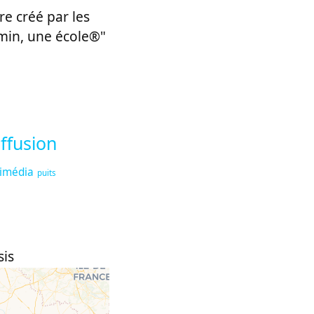
re créé par les
emin, une école®"
ffusion
timédia
puits
sis