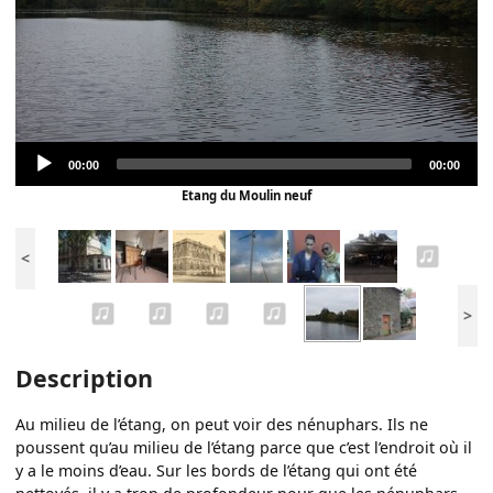
Audio
Current
Total
00:00
00:00
Player
time
duration
Etang du Moulin neuf
<
>
Description
Au milieu de l’étang, on peut voir des nénuphars. Ils ne
poussent qu’au milieu de l’étang parce que c’est l’endroit où il
y a le moins d’eau. Sur les bords de l’étang qui ont été