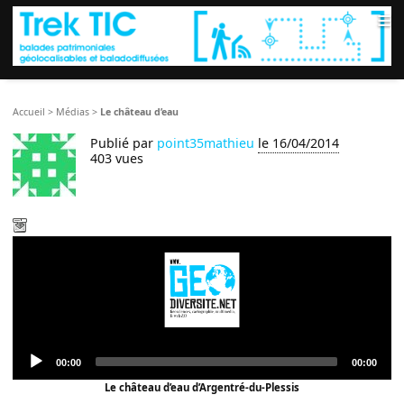
≡
Accueil
>
Médias
>
Le château d’eau
Publié par
point35mathieu
le 16/04/2014
403 vues
Audio
Current
Total
00:00
00:00
Player
time
duration
Le château d’eau d’Argentré-du-Plessis