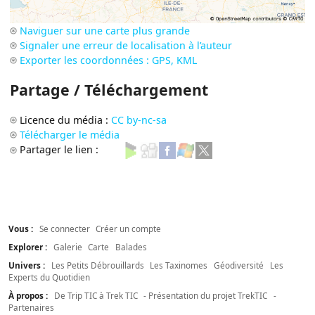
Naviguer sur une carte plus grande
Signaler une erreur de localisation à l’auteur
Exporter les coordonnées : GPS, KML
Partage / Téléchargement
Licence du média :
CC by-nc-sa
Télécharger le média
Partager le lien :
Vous :
Se connecter
Créer un compte
Explorer :
Galerie
Carte
Balades
Univers :
Les Petits Débrouillards
Les Taxinomes
Géodiversité
Les
Experts du Quotidien
À propos :
De Trip TIC à Trek TIC
- Présentation du projet TrekTIC
-
Partenaires