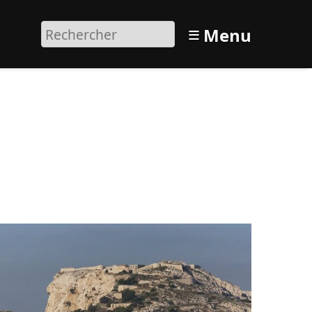
≡
Menu