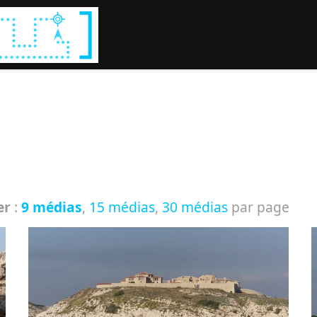
Rechercher :
er
:
9 médias
,
15 médias
,
30 médias
par page