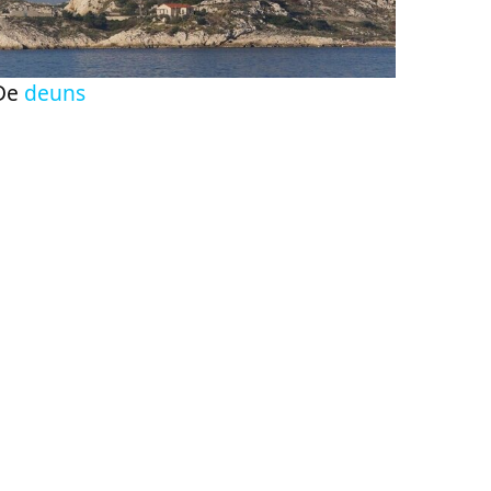
De
deuns