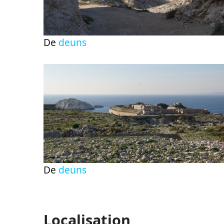
De
deuns
De
deuns
Localisation