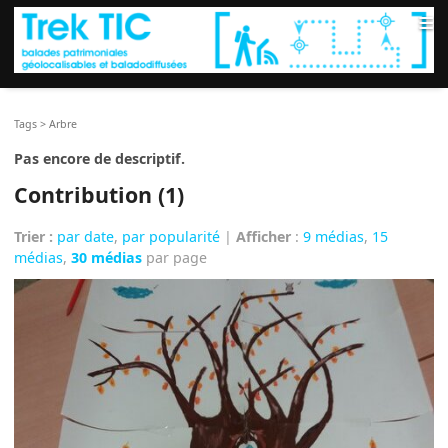
≡
Tags
>
Arbre
Pas encore de descriptif.
Contribution (1)
Trier :
par date
,
par popularité
|
Afficher
:
9 médias
,
15
médias
,
30 médias
par page