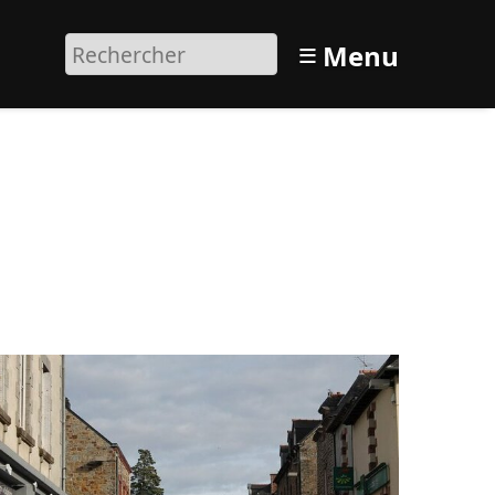
≡
Menu