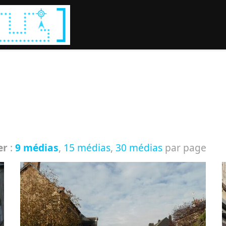
Rechercher :
er
:
9 médias
,
15 médias
,
30 médias
par page