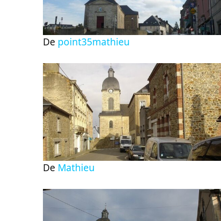
De
point35mathieu
De
Mathieu