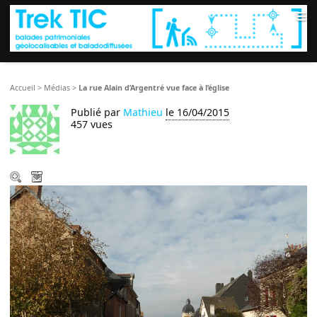
≡
Accueil
>
Médias
>
La rue Alain d’Argentré vue face à l’église
Publié par
Mathieu
le 16/04/2015
457 vues