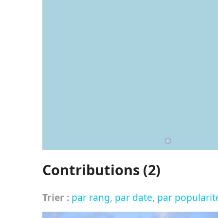
Contributions (2)
Trier :
par rang
,
par date
,
par popularit