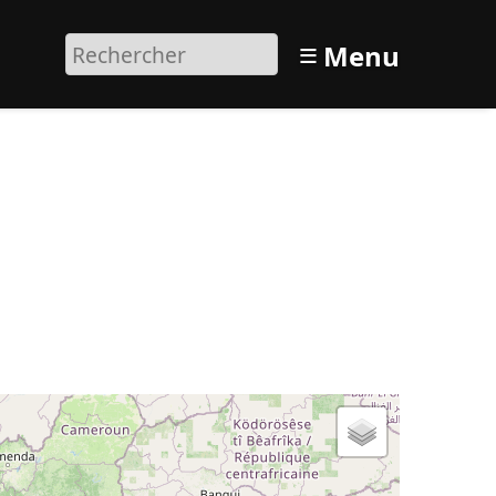
≡
Menu