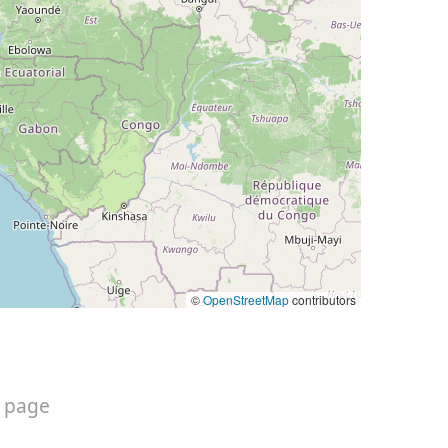
©
OpenStreetMap
contributors
 page