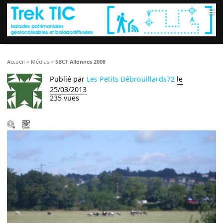
≡
Accueil
>
Médias
>
SBCT Allonnes 2008
Publié par
Les Petits Débrouillards72
le
25/03/2013
235 vues