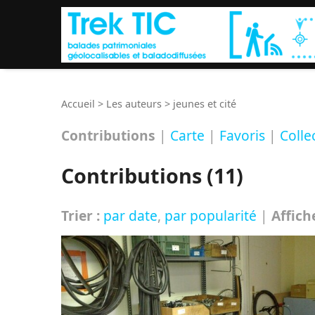
Accueil
>
Les auteurs
>
jeunes et cité
Contributions
|
Carte
|
Favoris
|
Colle
Contributions (11)
Trier :
par date
,
par popularité
|
Affich