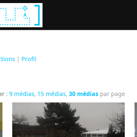
Rechercher :
ctions
|
Profil
er
:
9 médias
,
15 médias
,
30 médias
par page