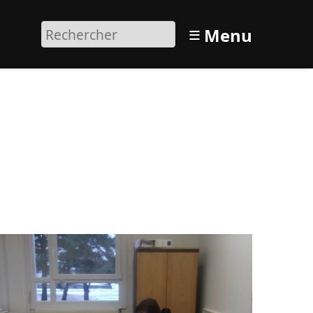
≡
Menu