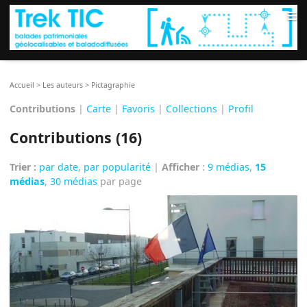
≡
Accueil
>
Les auteurs
>
Pictagraphie
Contributions
|
Carte
|
Favoris
|
Collections
|
Profil
Contributions (16)
Trier :
par date
,
par popularité
|
Afficher
:
9 médias
,
15
médias
,
30 médias
par page