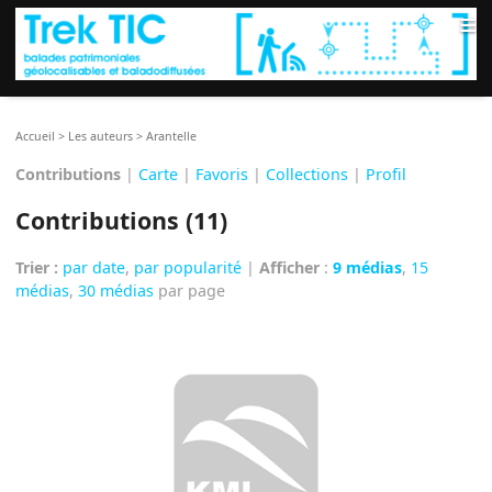
≡
Accueil
>
Les auteurs
>
Arantelle
Contributions
|
Carte
|
Favoris
|
Collections
|
Profil
Contributions (11)
Trier :
par date
,
par popularité
|
Afficher
:
9 médias
,
15
médias
,
30 médias
par page