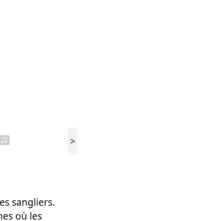
>
s sangliers.
nes où les