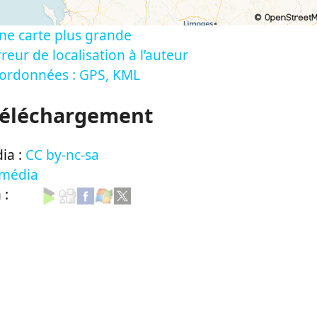
ne carte plus grande
reur de localisation à l’auteur
oordonnées : GPS, KML
Téléchargement
ia :
CC by-nc-sa
 média
n :