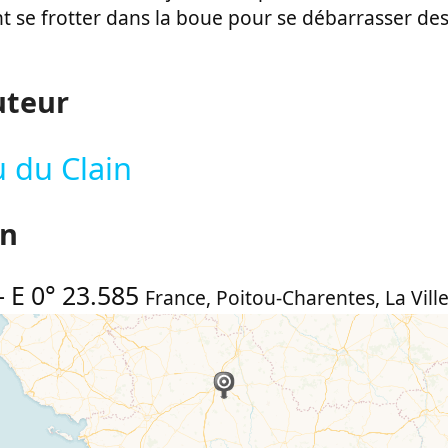
t se frotter dans la boue pour se débarrasser des 
uteur
u du Clain
on
-
E 0° 23.585
France
,
Poitou-Charentes
,
La Vill