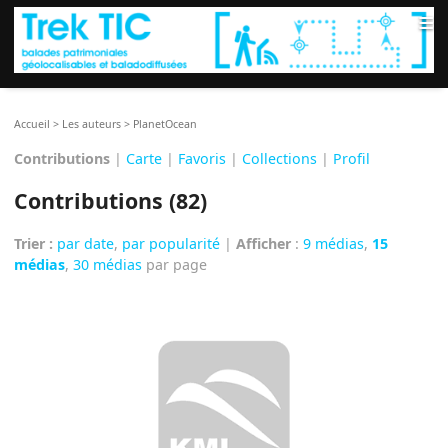
≡
Accueil
>
Les auteurs
>
PlanetOcean
Contributions
|
Carte
|
Favoris
|
Collections
|
Profil
Contributions (82)
Trier :
par date
,
par popularité
|
Afficher
:
9 médias
,
15
médias
,
30 médias
par page