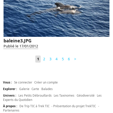
baleine3.JPG
Publié le 17/01/2012
1
2
3
4
5
6
>
Vous :
Se connecter
Créer un compte
Explorer :
Galerie
Carte
Balades
Univers :
Les Petits Débrouillards
Les Taxinomes
Géodiversité
Les
Experts du Quotidien
À propos :
De Trip TIC à Trek TIC
- Présentation du projet TrekTIC
-
Partenaires