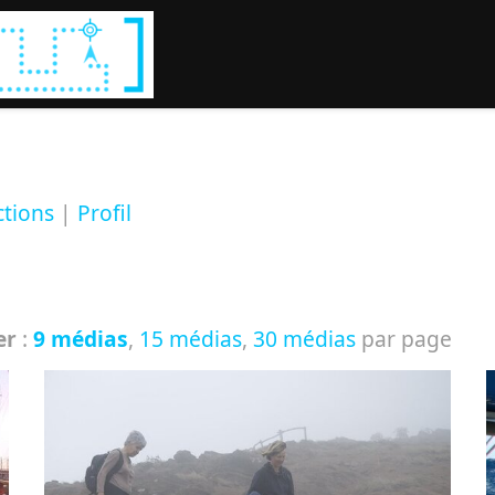
Rechercher :
ctions
|
Profil
er
:
9 médias
,
15 médias
,
30 médias
par page