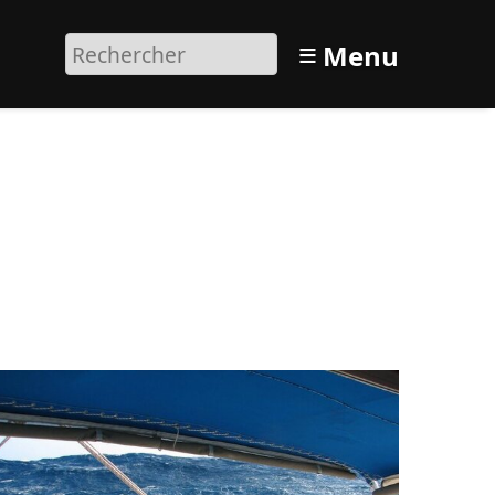
≡
Menu