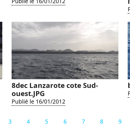
Publié le 16/01/2012
8dec Lanzarote cote Sud-
ouest.JPG
Publié le 16/01/2012
3
4
5
6
7
8
9