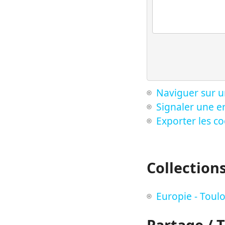
Naviguer sur u
Signaler une er
Exporter les c
Collection
Europie - Toul
Partage / 