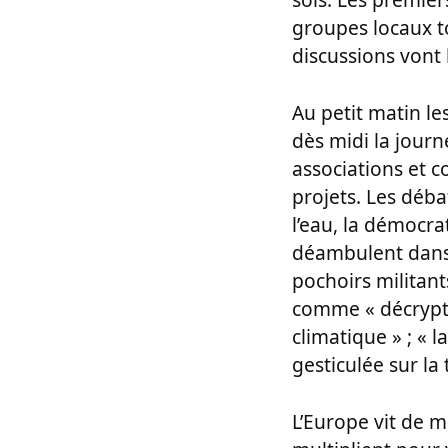
groupes locaux to
discussions vont 
Au petit matin le
dès midi la journ
associations et c
projets. Les déb
l’eau, la démocrat
déambulent dans 
pochoirs militant
comme « décryptag
climatique » ; « 
gesticulée sur la
L’Europe vit de mu