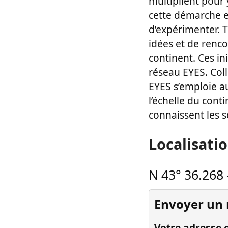
multiplient pour 
cette démarche en
d’expérimenter. 
idées et de renco
continent. Ces in
réseau EYES. Coll
EYES s’emploie a
l’échelle du cont
connaissent les 
Localisati
N 43° 36.268
Envoyer un
Votre adresse e