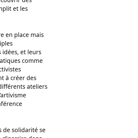
lit et les
re en place mais
iples
 idées, et leurs
ématiques comme
tivistes
t à créer des
ifférents ateliers
’artivisme
onférence
s de solidarité se