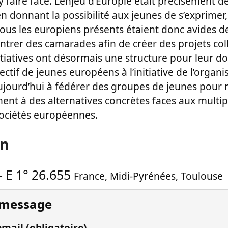
y faire face. L’enjeu d’Europie était précisément de
 donnant la possibilité aux jeunes de s’exprimer, 
Tous les europiens présents étaient donc avides d
ntrer des camarades afin de créer des projets colle
itiatives ont désormais une structure pour leur do
ectif de jeunes européens à l’initiative de l’organi
ujourd’hui à fédérer des groupes de jeunes pour r
inent à des alternatives concrètes faces aux multip
sociétés européennes.
on
-
E 1° 26.655
France
,
Midi-Pyrénées
,
Toulouse
 message
mail (obligatoire)