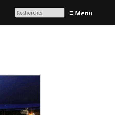
≡
Menu