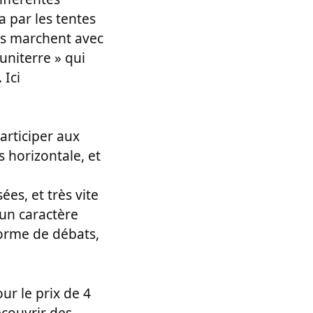
a par les tentes
tes marchent avec
uniterre » qui
 Ici
articiper aux
s horizontale, et
ées, et très vite
 un caractère
 forme de débats,
our le prix de 4
couvrir des