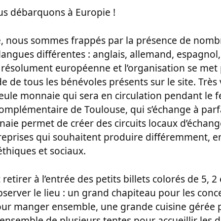
ous débarquons à Europie !
e, nous sommes frappés par la présence de nomb
langues différentes : anglais, allemand, espagnol,
 résolument européenne et l’organisation se met
ide de tous les bénévoles présents sur le site. Très
ule monnaie qui sera en circulation pendant le fes
omplémentaire de Toulouse, qui s’échange à parfa
naie permet de créer des circuits locaux d’échang
treprises qui souhaitent produire différemment, e
 éthiques et sociaux.
etirer à l’entrée des petits billets colorés de 5, 2
server le lieu : un grand chapiteau pour les conc
pour manger ensemble, une grande cuisine gérée p
ensemble de plusieurs tentes pour accueillir les d