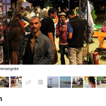
n renseignée
n