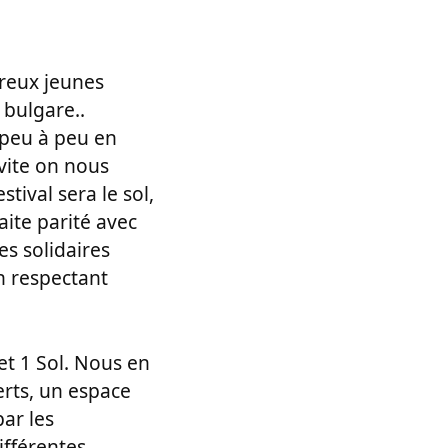
reux jeunes
 bulgare..
 peu à peu en
 vite on nous
tival sera le sol,
ite parité avec
es solidaires
n respectant
 et 1 Sol. Nous en
erts, un espace
ar les
ifférentes