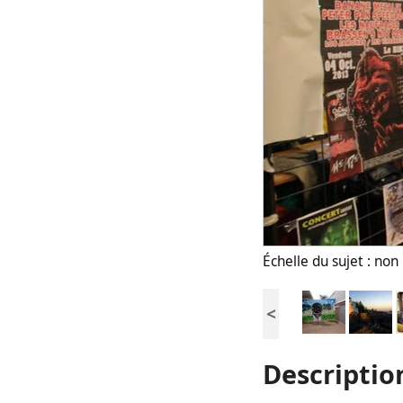
Échelle du sujet : no
<
Descriptio