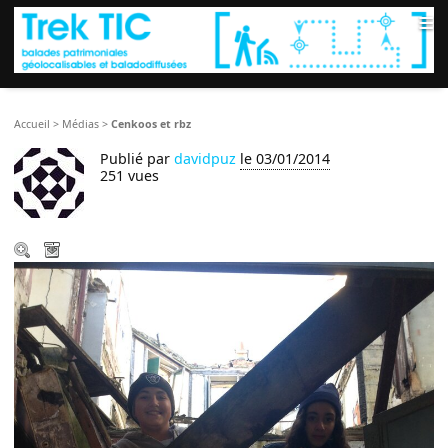
≡
Accueil
>
Médias
>
Cenkoos et rbz
Publié par
davidpuz
le 03/01/2014
251 vues