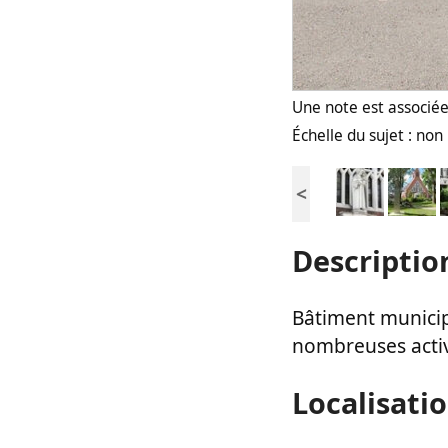
Une note est associée 
Échelle du sujet : no
<
Descriptio
Bâtiment municip
nombreuses activi
Localisati