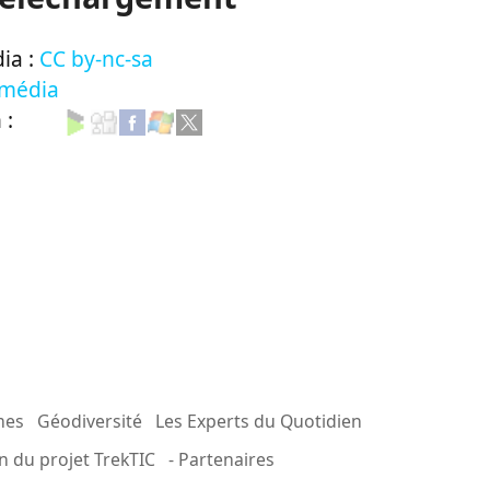
ia :
CC by-nc-sa
 média
n :
mes
Géodiversité
Les Experts du Quotidien
n du projet TrekTIC
- Partenaires