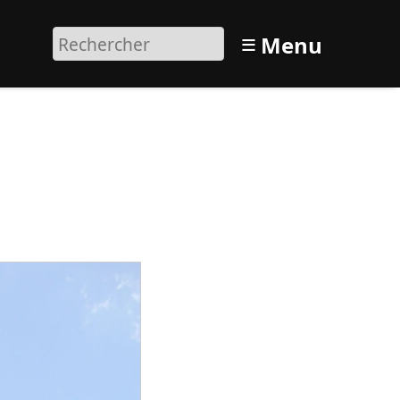
≡
Menu