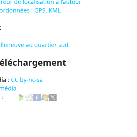
reur de localisation à l’auteur
oordonnées : GPS, KML
s
illeneuve au quartier sud
Téléchargement
ia :
CC by-nc-sa
 média
n :