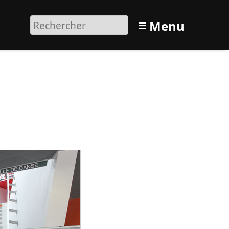
≡
Menu