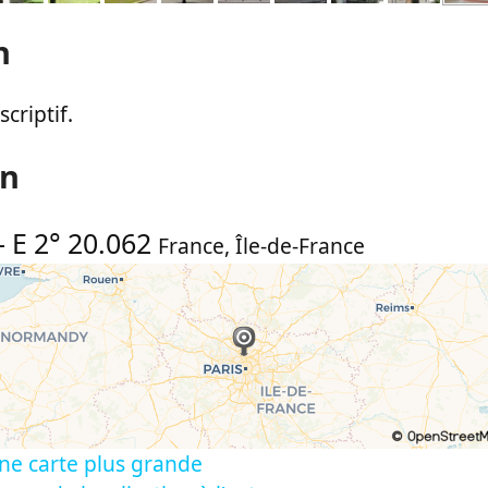
n
criptif.
on
-
E 2° 20.062
France
,
Île-de-France
ne carte plus grande