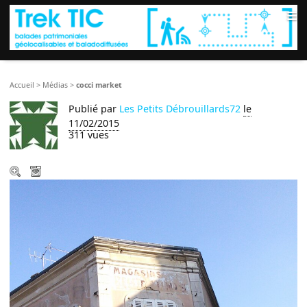
≡
Accueil
>
Médias
>
cocci market
Publié par
Les Petits Débrouillards72
le
11/02/2015
311 vues