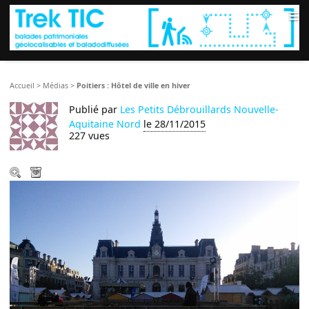
≡
Accueil
>
Médias
>
Poitiers : Hôtel de ville en hiver
Publié par
Les Petits Débrouillards Nouvelle-
Aquitaine Nord
le 28/11/2015
227 vues