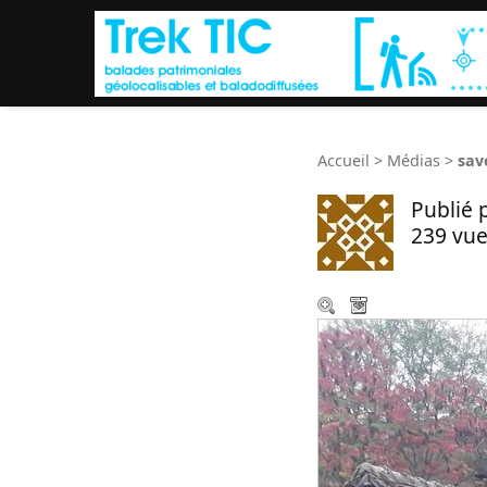
Accueil
>
Médias
>
sav
Publié 
239 vue