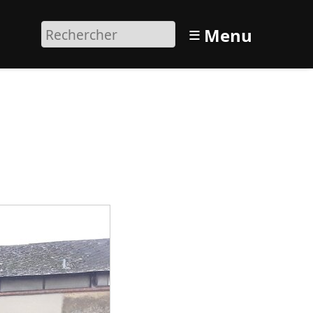
≡
Menu