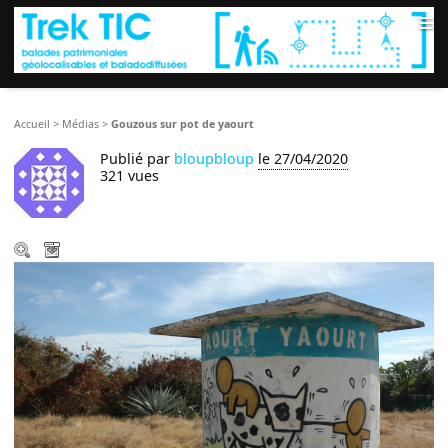
≡
Accueil
>
Médias
>
Gouzous sur pot de yaourt
Publié par
bloupbloup
le 27/04/2020
321 vues