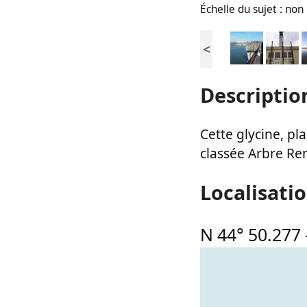
Échelle du sujet : no
<
Descriptio
Cette glycine, pl
classée Arbre Re
Localisati
N 44° 50.277