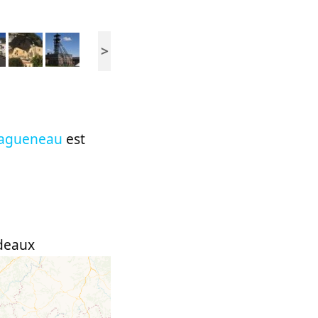
>
 Ragueneau
est
deaux