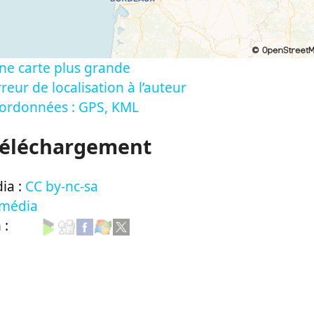
ne carte plus grande
reur de localisation à l’auteur
oordonnées : GPS, KML
Téléchargement
ia :
CC by-nc-sa
 média
n :