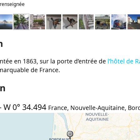
n renseignée
n
antée en 1863, sur la porte d’entrée de
l’hôtel de
marquable de France.
on
-
W 0° 34.494
France
,
Nouvelle-Aquitaine
,
Bor