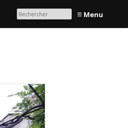
≡
Menu