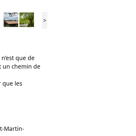
>
e n’est que de
et un chemin de
r que les
t-Martin-