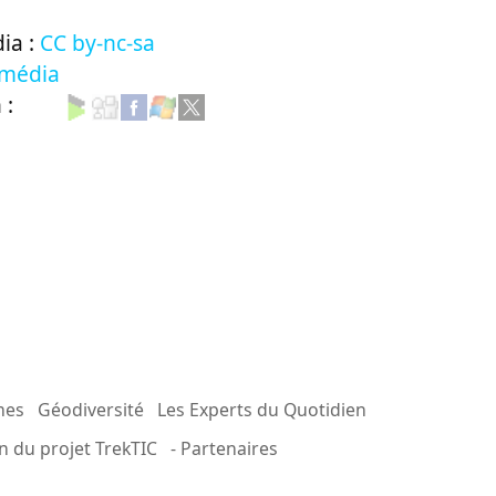
ia :
CC by-nc-sa
 média
n :
mes
Géodiversité
Les Experts du Quotidien
n du projet TrekTIC
- Partenaires