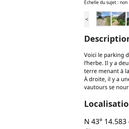
Échelle du sujet : no
<
Descriptio
Voici le parking d
l’herbe. Il y a d
terre menant à l
À droite, il y a 
vautours se nour
Localisati
N 43° 14.583