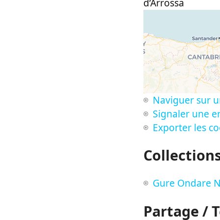
d’Arrossa
Naviguer sur u
Signaler une er
Exporter les c
Collection
Gure Ondare N
Partage / 