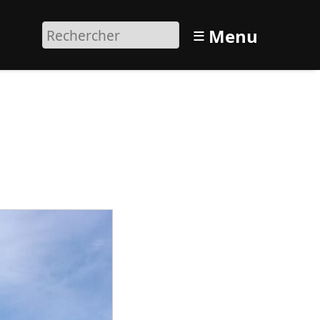
≡
Menu