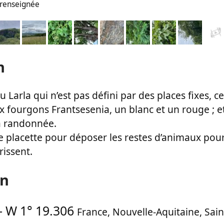
n renseignée
n
u Larla qui n’est pas défini par des places fixes, c
eux fourgons Frantsesenia, un blanc et un rouge ; 
a randonnée.
une placette pour déposer les restes d’animaux pou
rissent.
on
-
W 1° 19.306
France
,
Nouvelle-Aquitaine
,
Sain