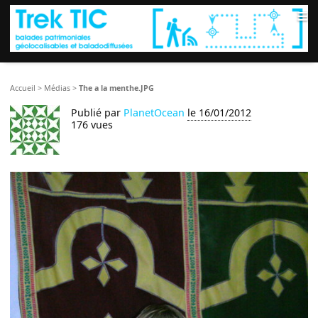
≡
Accueil
>
Médias
>
The a la menthe.JPG
Publié par
PlanetOcean
le 16/01/2012
176 vues