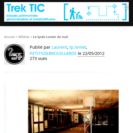
≡
Accueil
>
Médias
>
Le lycée Lomet de nuit
Publié par
Laurent
,
lp.lomet
,
PETITSDEBROUILLARDS
le 22/05/2012
273 vues