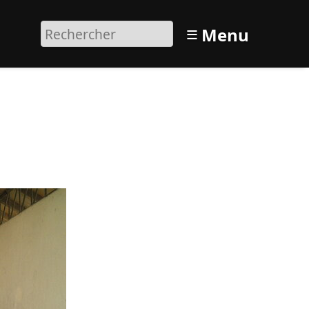
≡
Menu