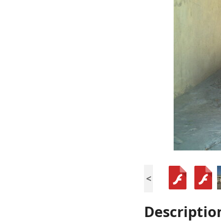
<
Descriptio