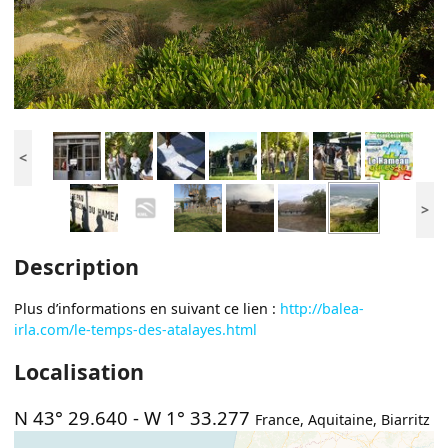
<
>
Description
Plus d’informations en suivant ce lien :
http://balea-
irla.com/le-temps-des-atalayes.html
Localisation
N 43° 29.640
-
W 1° 33.277
France
,
Aquitaine
,
Biarritz