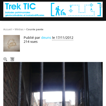
≡
Accueil
>
Médias
>
Courée pavée
Publié par
deuns
le 17/11/2012
214 vues