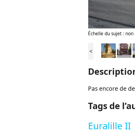
Échelle du sujet : no
<
Descriptio
Pas encore de des
Tags de l’a
Euralille II