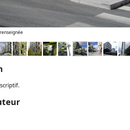
n renseignée
n
criptif.
uteur