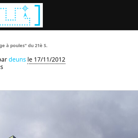
Rechercher :
ge à poules" du 21è S.
par
deuns
le 17/11/2012
s