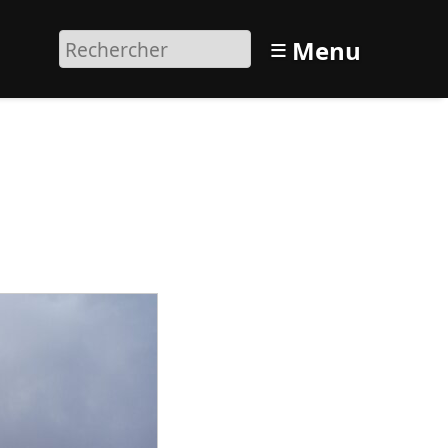
≡
Menu