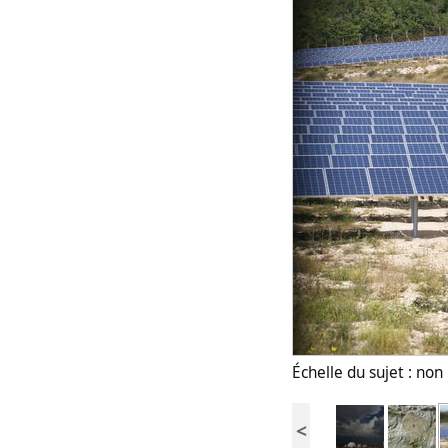
Échelle du sujet : no
<