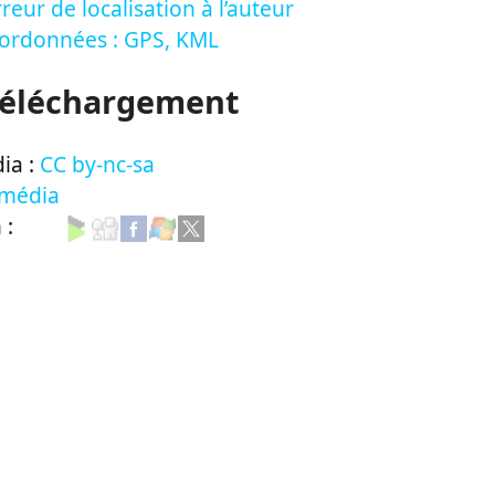
reur de localisation à l’auteur
oordonnées : GPS, KML
Téléchargement
ia :
CC by-nc-sa
 média
n :