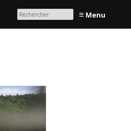
≡
Menu