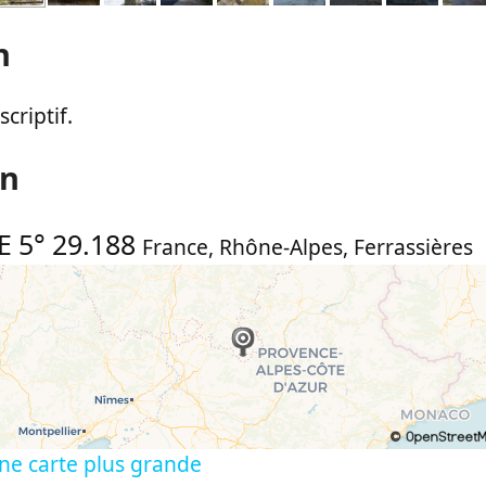
n
criptif.
on
E 5° 29.188
France
,
Rhône-Alpes
,
Ferrassières
ne carte plus grande