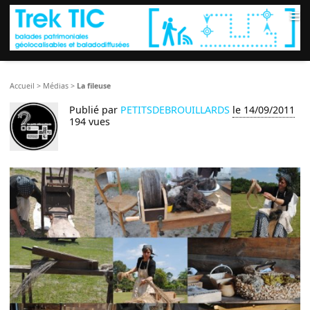
≡
Accueil
>
Médias
>
La fileuse
Publié par
PETITSDEBROUILLARDS
le 14/09/2011
194 vues