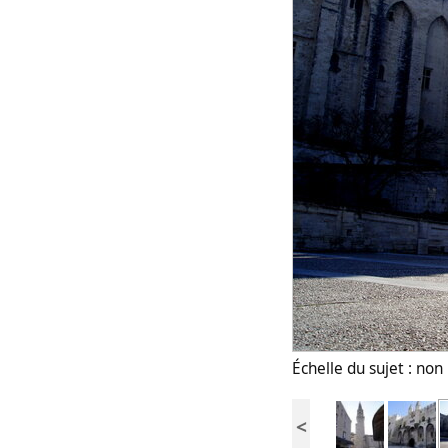
Échelle du sujet : no
<