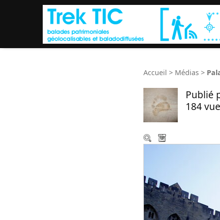
Accueil
>
Médias
>
Pal
Publié 
184 vue