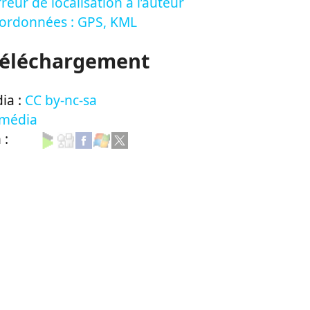
reur de localisation à l’auteur
oordonnées : GPS, KML
Téléchargement
ia :
CC by-nc-sa
 média
n :