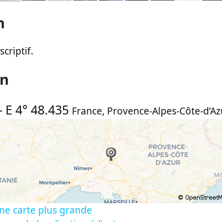
n
criptif.
on
-
E 4° 48.435
France
,
Provence-Alpes-Côte-d’Az
ne carte plus grande