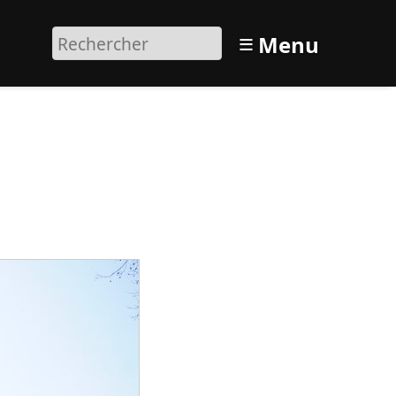
≡
Menu