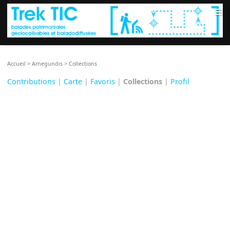
≡
Accueil
>
Arnegundis
>
Collections
Contributions
|
Carte
|
Favoris
|
Collections
|
Profil