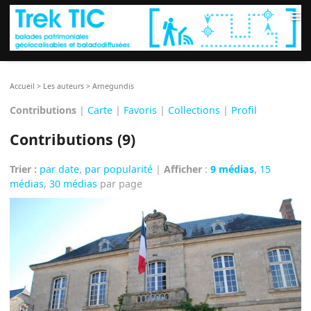
≡
Accueil
>
Les auteurs
>
Arnegundis
Contributions
|
Carte
|
Favoris
|
Collections
|
Profil
Contributions (9)
Trier :
par date
,
par popularité
|
Afficher
:
9 médias
,
15
médias
,
30 médias
par page