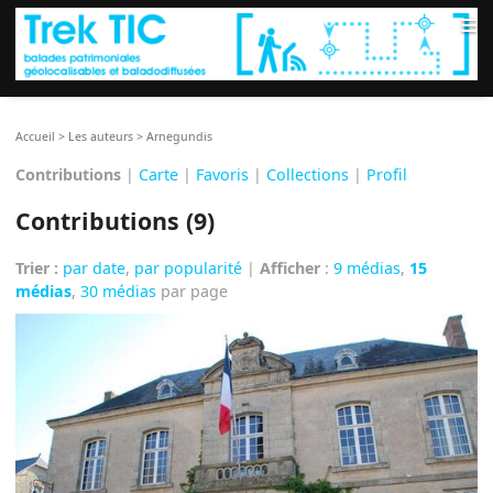
≡
Accueil
>
Les auteurs
>
Arnegundis
Contributions
|
Carte
|
Favoris
|
Collections
|
Profil
Contributions (9)
Trier :
par date
,
par popularité
|
Afficher
:
9 médias
,
15
médias
,
30 médias
par page