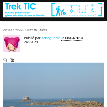
≡
Accueil
>
Médias
>
Sillon du Talbert
Publié par
Arnegundis
le 08/04/2014
245 vues