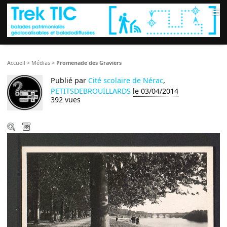
≡
Accueil
>
Médias
>
Promenade des Graviers
Publié par
Cité scolaire de Nérac
,
PETITSDEBROUILLARDS
le 03/04/2014
392 vues