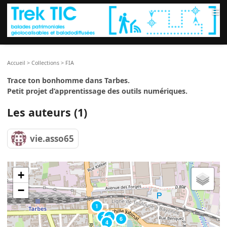
≡
Accueil
>
Collections
>
FIA
Trace ton bonhomme dans Tarbes.
Petit projet d’apprentissage des outils numériques.
Les auteurs (1)
vie.asso65
+
−
1
2
3
6
4