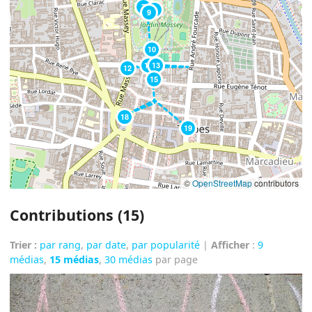
7
8
9
10
11
13
12
15
18
19
©
OpenStreetMap
contributors
Contributions (15)
Trier :
par rang
,
par date
,
par popularité
|
Afficher
:
9
médias
,
15 médias
,
30 médias
par page