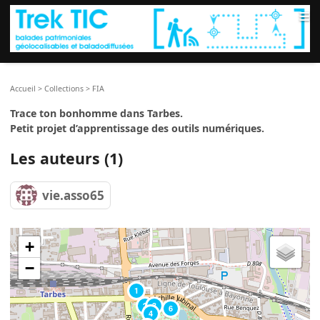
≡
Accueil
>
Collections
>
FIA
Trace ton bonhomme dans Tarbes.
Petit projet d’apprentissage des outils numériques.
Les auteurs (1)
vie.asso65
+
−
1
2
3
6
4