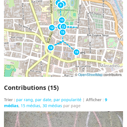
7
8
9
10
11
13
12
15
18
19
©
OpenStreetMap
contributors
Contributions (15)
Trier :
par rang
,
par date
,
par popularité
|
Afficher
:
9
médias
,
15 médias
,
30 médias
par page